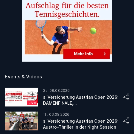
Events & Videos
Sa. 08.08.2026
s' Versicherung Austrian Open 2026:
Live
DAMENFINALE,
HERRENDOPPELFINALE, FINALE
Th. 06.08.2026
WALDVIERTEL SPARKASSE OPEN
s' Versicherung Austrian Open 2026:
01:50:11
Austro-Thriller in der Night Session