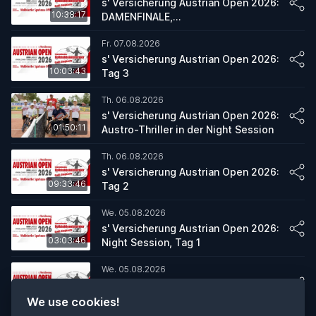
s' Versicherung Austrian Open 2026:
10:38:17
DAMENFINALE,
HERRENDOPPELFINALE, FINALE
Fr. 07.08.2026
WALDVIERTEL SPARKASSE OPEN
s' Versicherung Austrian Open 2026:
10:03:43
Tag 3
Th. 06.08.2026
s' Versicherung Austrian Open 2026:
01:50:11
Austro-Thriller in der Night Session
Th. 06.08.2026
s' Versicherung Austrian Open 2026:
09:33:46
Tag 2
We. 05.08.2026
s' Versicherung Austrian Open 2026:
03:03:46
Night Session, Tag 1
We. 05.08.2026
s' Versicherung Austrian Open 2026:
06:35:20
Tag 1
We use cookies!